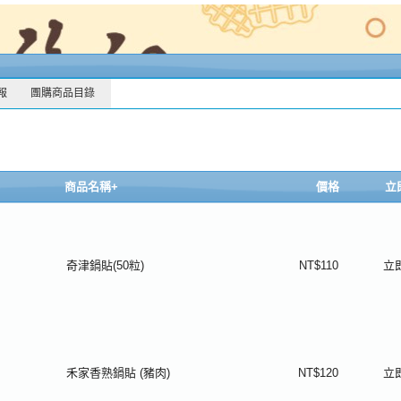
報
團購商品目錄
商品名稱+
價格
立
奇津鍋貼(50粒)
NT$110
立
禾家香熟鍋貼 (豬肉)
NT$120
立