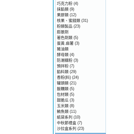
巧克力粉
(4)
抹餡類
(9)
果膠類
(12)
核果、蜜餞類
(31)
粉類製品
(23)
膨脹劑
著色劑類
(5)
蛋黃.麻薯
(3)
豬油類
酵母類
(4)
防潮糖粉
(3)
預拌粉
(7)
餡料類
(29)
香粉(料)
(24)
罐頭類
(21)
飯糰類
(5)
包材類
(5)
甜脆瓜
(3)
玉米類
(8)
鮪魚類
(11)
紙袋系列
(10)
中秋節禮盒
(7)
沙拉盒系列
(23)