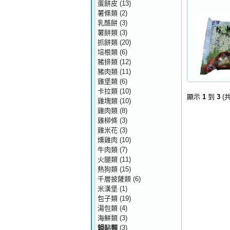
蛋餅皮
(13)
薯條類
(2)
乳酪餅
(3)
薯餅類
(3)
抓餅類
(20)
培根類
(6)
豬排類
(12)
豬肉類
(11)
雞堡類
(6)
卡拉類
(10)
顯示
1
到
3
(
雞塊類
(10)
雞肉類
(8)
雞柳條
(3)
雞米花
(3)
燻雞肉
(10)
牛肉類
(7)
火腿類
(11)
熱狗類
(15)
千層披薩類
(6)
米漢堡
(1)
包子類
(19)
湯包類
(4)
海鮮類
(3)
鍋貼類
(3)