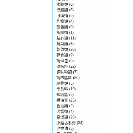
水餃類
(8)
燒餅類
(6)
可頌類
(9)
炸物類
(4)
麵包類
(9)
飯團類
(1)
點心類
(11)
蔬菜類
(3)
乾貨類
(26)
輕食類
(9)
調理包
(9)
調味料
(22)
調味粉類
(7)
調味醬料
(30)
糖漿類
(5)
辛香料
(19)
辣椒醬
(9)
醬油膏
(25)
香油類
(2)
沾醬類
(4)
高湯類
(26)
小磨坊系列
(34)
沙拉油
(3)