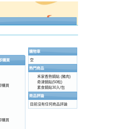
購物車
空
即購買
熱門商品
禾家香熟鍋貼 (豬肉)
奇津鍋貼(50粒)
即購買
素食鍋貼30入/包
商品評論
目前沒有任何商品評論
即購買