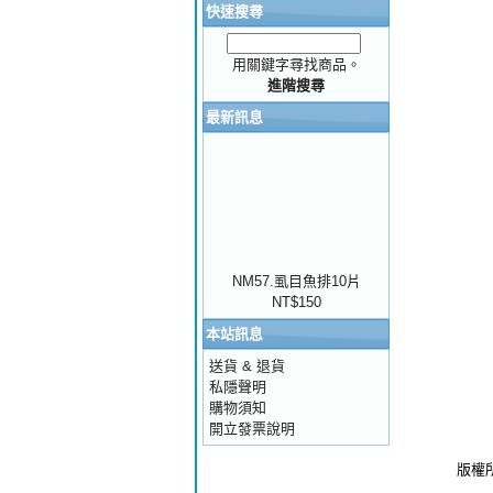
快速搜尋
用關鍵字尋找商品。
進階搜尋
最新訊息
NM57.虱目魚排10片
NT$150
本站訊息
送貨 & 退貨
私隱聲明
購物須知
開立發票說明
版權所