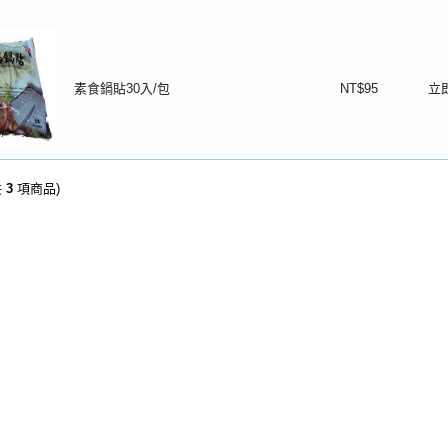
素食鍋貼30入/包
NT$95
立
共
3
項商品)