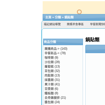
主頁
»
分類
»
鍋貼類
福記網站導覽
樂媽早食專區
早餐新聞快
鍋貼類
商品分類
團購商品->
(143)
早餐新品->
(78)
咖啡類
(9)
沙拉類
(28)
蘿蔔糕
(13)
茶包類
(32)
肉鬆類
(13)
抹醬類
(31)
果汁類
(41)
豆漿類
(6)
鐵板麵
(8)
去骨雞腿排
(21)
醬包類
(24)