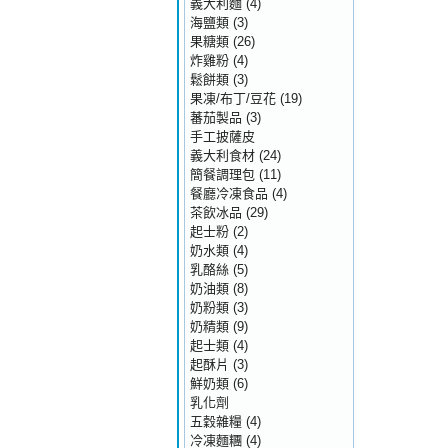
義大利麵
(4)
海鹽類
(3)
果糖類
(26)
炸雞粉
(4)
鬆餅類
(3)
果凍/布丁/豆花
(19)
蕃茄製品
(3)
手工披薩皮
義大利食材
(24)
簡餐調理包
(11)
餐廳冷凍食品
(4)
茶飲冰品
(29)
起士粉
(2)
奶水類
(4)
乳酪絲
(5)
奶油類
(8)
奶粉類
(3)
奶精類
(9)
起士類
(4)
起酥片
(3)
鮮奶類
(6)
乳化劑
五穀雜糧
(4)
冷凍麵糰
(4)