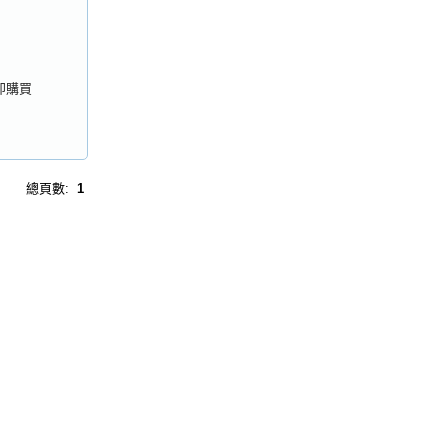
購物車
結帳
我的帳號
即購買
總頁數:
1