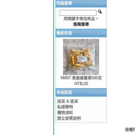
快速搜尋
用關鍵字尋找商品。
進階搜尋
最新訊息
NM07.香脆雞薯條500克
NT$120
本站訊息
送貨 & 退貨
私隱聲明
購物須知
開立發票說明
版權所