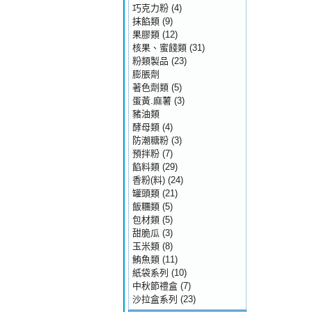
巧克力粉
(4)
抹餡類
(9)
果膠類
(12)
核果、蜜餞類
(31)
粉類製品
(23)
膨脹劑
著色劑類
(5)
蛋黃.麻薯
(3)
豬油類
酵母類
(4)
防潮糖粉
(3)
預拌粉
(7)
餡料類
(29)
香粉(料)
(24)
罐頭類
(21)
飯糰類
(5)
包材類
(5)
甜脆瓜
(3)
玉米類
(8)
鮪魚類
(11)
紙袋系列
(10)
中秋節禮盒
(7)
沙拉盒系列
(23)