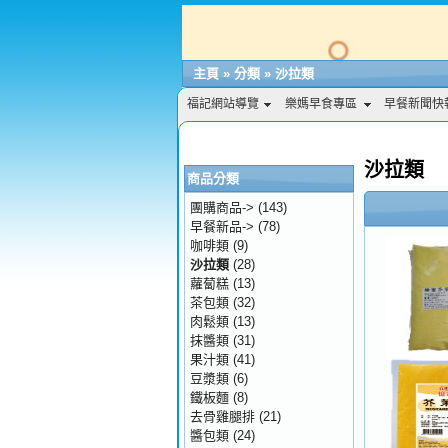
主頁
»
分類
»
沙拉類
福記網站導覽
樂媽早食專區
早餐新聞快
沙拉類
商品分類
團購商品->
(143)
早餐新品->
(78)
咖啡類
(9)
沙拉類
(28)
蘿蔔糕
(13)
茶包類
(32)
肉鬆類
(13)
抹醬類
(31)
果汁類
(41)
豆漿類
(6)
鐵板麵
(8)
去骨雞腿排
(21)
醬包類
(24)