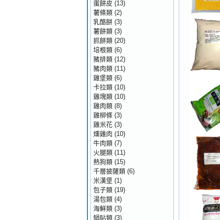
蛋餅皮
(13)
薯條類
(2)
乳酪餅
(3)
薯餅類
(3)
抓餅類
(20)
培根類
(6)
豬排類
(12)
豬肉類
(11)
雞堡類
(6)
卡拉類
(10)
雞塊類
(10)
雞肉類
(8)
雞柳條
(3)
雞米花
(3)
燻雞肉
(10)
牛肉類
(7)
火腿類
(11)
熱狗類
(15)
千層披薩類
(6)
米漢堡
(1)
包子類
(19)
湯包類
(4)
海鮮類
(3)
鍋貼類
(3)