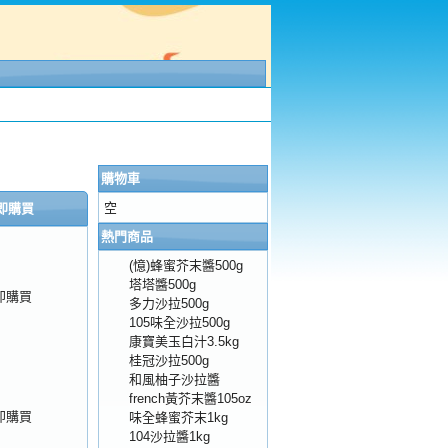
購物車
空
即購買
熱門商品
(憶)蜂蜜芥末醬500g
塔塔醬500g
即購買
多力沙拉500g
105味全沙拉500g
康寶美玉白汁3.5kg
桂冠沙拉500g
和風柚子沙拉醬
french黃芥末醬105oz
即購買
味全蜂蜜芥末1kg
104沙拉醬1kg