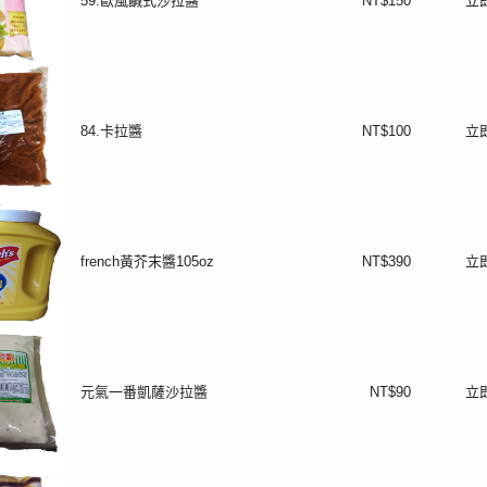
59.歐風鹹式沙拉醬
NT$150
立
84.卡拉醬
NT$100
立
french黃芥末醬105oz
NT$390
立
元氣一番凱薩沙拉醬
NT$90
立