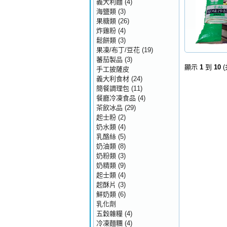
義大利麵
(4)
海鹽類
(3)
果糖類
(26)
炸雞粉
(4)
鬆餅類
(3)
果凍/布丁/豆花
(19)
蕃茄製品
(3)
顯示
1
到
10
手工披薩皮
義大利食材
(24)
簡餐調理包
(11)
餐廳冷凍食品
(4)
茶飲冰品
(29)
起士粉
(2)
奶水類
(4)
乳酪絲
(5)
奶油類
(8)
奶粉類
(3)
奶精類
(9)
起士類
(4)
起酥片
(3)
鮮奶類
(6)
乳化劑
五穀雜糧
(4)
冷凍麵糰
(4)