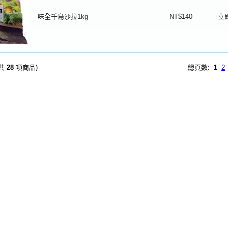
味全千島沙拉1kg
NT$140
立
(共
28
項商品)
總頁數:
1
2