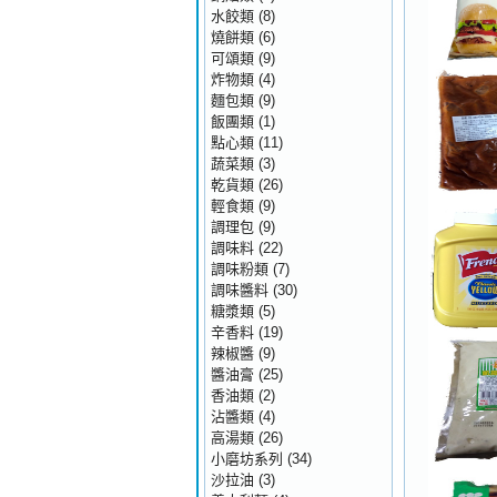
水餃類
(8)
燒餅類
(6)
可頌類
(9)
炸物類
(4)
麵包類
(9)
飯團類
(1)
點心類
(11)
蔬菜類
(3)
乾貨類
(26)
輕食類
(9)
調理包
(9)
調味料
(22)
調味粉類
(7)
調味醬料
(30)
糖漿類
(5)
辛香料
(19)
辣椒醬
(9)
醬油膏
(25)
香油類
(2)
沾醬類
(4)
高湯類
(26)
小磨坊系列
(34)
沙拉油
(3)