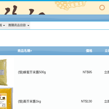
報
團購商品目錄
商品名稱+
價格
立
(憶)蜂蜜芥末醬500g
NT$95
立
(憶)黃芥末醬1kg
NT$130
立