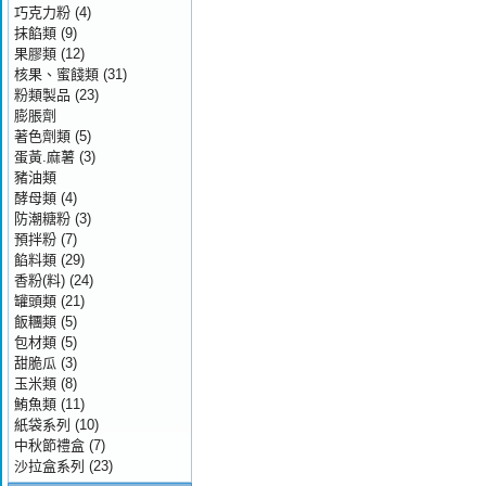
巧克力粉
(4)
抹餡類
(9)
果膠類
(12)
核果、蜜餞類
(31)
粉類製品
(23)
膨脹劑
著色劑類
(5)
蛋黃.麻薯
(3)
豬油類
酵母類
(4)
防潮糖粉
(3)
預拌粉
(7)
餡料類
(29)
香粉(料)
(24)
罐頭類
(21)
飯糰類
(5)
包材類
(5)
甜脆瓜
(3)
玉米類
(8)
鮪魚類
(11)
紙袋系列
(10)
中秋節禮盒
(7)
沙拉盒系列
(23)