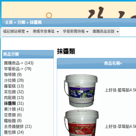
主頁
»
分類
»
抹醬類
福記網站導覽
樂媽早食專區
早餐新聞快報
團購商品目錄
抹醬類
商品分類
團購商品->
(143)
商品名稱+
早餐新品->
(78)
咖啡類
(9)
沙拉類
(28)
蘿蔔糕
(13)
上好佳-籃莓餡4.5
茶包類
(32)
肉鬆類
(13)
抹醬類
(31)
果汁類
(41)
豆漿類
(6)
鐵板麵
(8)
去骨雞腿排
(21)
上好佳-草莓餡4.5
醬包類
(24)