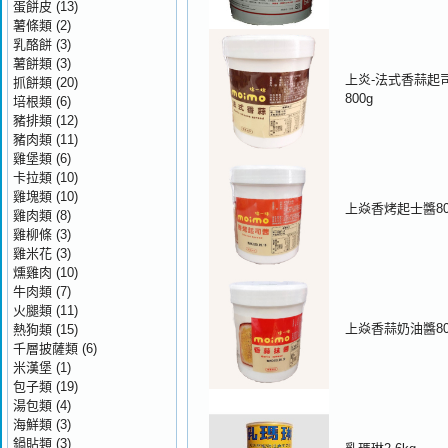
蛋餅皮
(13)
薯條類
(2)
乳酪餅
(3)
薯餅類
(3)
上炎-法式香蒜起
抓餅類
(20)
800g
培根類
(6)
豬排類
(12)
豬肉類
(11)
雞堡類
(6)
卡拉類
(10)
雞塊類
(10)
上焱香烤起士醬80
雞肉類
(8)
雞柳條
(3)
雞米花
(3)
燻雞肉
(10)
牛肉類
(7)
火腿類
(11)
上焱香蒜奶油醬80
熱狗類
(15)
千層披薩類
(6)
米漢堡
(1)
包子類
(19)
湯包類
(4)
海鮮類
(3)
鍋貼類
(3)