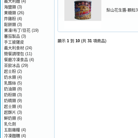
義大利麵
(4)
海鹽類
(3)
梨山花生醬-顆粒3
果糖類
(26)
炸雞粉
(4)
鬆餅類
(3)
果凍/布丁/豆花
(19)
蕃茄製品
(3)
顯示
1
到
10
(共
31
項商品)
手工披薩皮
義大利食材
(24)
簡餐調理包
(11)
餐廳冷凍食品
(4)
茶飲冰品
(29)
起士粉
(2)
奶水類
(4)
乳酪絲
(5)
奶油類
(8)
奶粉類
(3)
奶精類
(9)
起士類
(4)
起酥片
(3)
鮮奶類
(6)
乳化劑
五穀雜糧
(4)
冷凍麵糰
(4)