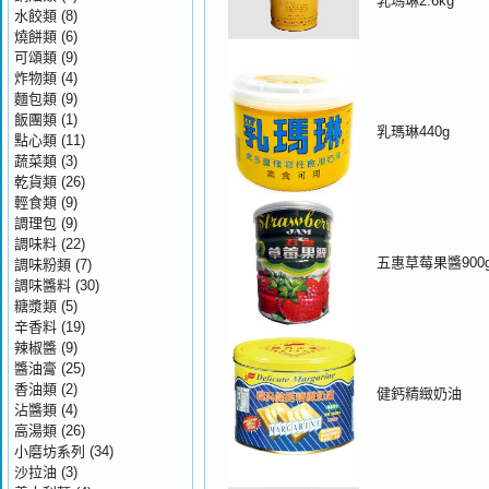
乳瑪琳2.6kg
水餃類
(8)
燒餅類
(6)
可頌類
(9)
炸物類
(4)
麵包類
(9)
飯團類
(1)
乳瑪琳440g
點心類
(11)
蔬菜類
(3)
乾貨類
(26)
輕食類
(9)
調理包
(9)
調味料
(22)
五惠草莓果醬900
調味粉類
(7)
調味醬料
(30)
糖漿類
(5)
辛香料
(19)
辣椒醬
(9)
醬油膏
(25)
香油類
(2)
健鈣精緻奶油
沾醬類
(4)
高湯類
(26)
小磨坊系列
(34)
沙拉油
(3)