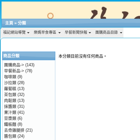
主頁
»
分類
福記網站導覽
樂媽早食專區
早餐新聞快報
團購商品目錄
商品分類
本分類目前沒有任何商品。
團購商品->
(143)
早餐新品->
(78)
咖啡類
(9)
沙拉類
(28)
蘿蔔糕
(13)
茶包類
(32)
肉鬆類
(13)
抹醬類
(31)
果汁類
(41)
豆漿類
(6)
鐵板麵
(8)
去骨雞腿排
(21)
醬包類
(24)