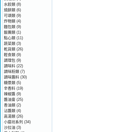
水餃類
(8)
燒餅類
(6)
可頌類
(9)
炸物類
(4)
麵包類
(9)
飯團類
(1)
點心類
(11)
蔬菜類
(3)
乾貨類
(26)
輕食類
(9)
調理包
(9)
調味料
(22)
調味粉類
(7)
調味醬料
(30)
糖漿類
(5)
辛香料
(19)
辣椒醬
(9)
醬油膏
(25)
香油類
(2)
沾醬類
(4)
高湯類
(26)
小磨坊系列
(34)
沙拉油
(3)