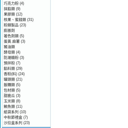
巧克力粉
(4)
抹餡類
(9)
果膠類
(12)
核果、蜜餞類
(31)
粉類製品
(23)
膨脹劑
著色劑類
(5)
蛋黃.麻薯
(3)
豬油類
酵母類
(4)
防潮糖粉
(3)
預拌粉
(7)
餡料類
(29)
香粉(料)
(24)
罐頭類
(21)
飯糰類
(5)
包材類
(5)
甜脆瓜
(3)
玉米類
(8)
鮪魚類
(11)
紙袋系列
(10)
中秋節禮盒
(7)
沙拉盒系列
(23)