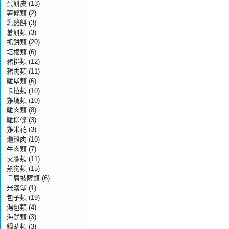
蛋餅皮
(13)
薯條類
(2)
乳酪餅
(3)
薯餅類
(3)
抓餅類
(20)
培根類
(6)
豬排類
(12)
豬肉類
(11)
雞堡類
(6)
卡拉類
(10)
雞塊類
(10)
雞肉類
(8)
雞柳條
(3)
雞米花
(3)
燻雞肉
(10)
牛肉類
(7)
火腿類
(11)
熱狗類
(15)
千層披薩類
(6)
米漢堡
(1)
包子類
(19)
湯包類
(4)
海鮮類
(3)
鍋貼類
(3)