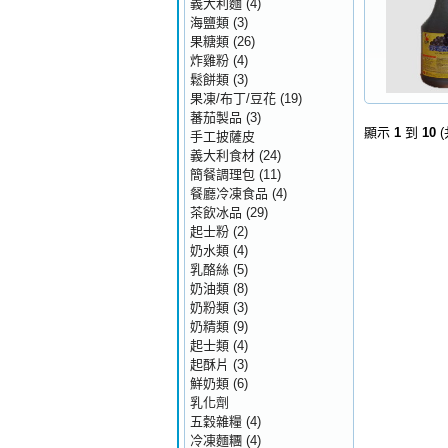
義大利麵
(4)
海鹽類
(3)
果糖類
(26)
炸雞粉
(4)
鬆餅類
(3)
果凍/布丁/豆花
(19)
蕃茄製品
(3)
顯示
1
到
10
手工披薩皮
義大利食材
(24)
簡餐調理包
(11)
餐廳冷凍食品
(4)
茶飲冰品
(29)
起士粉
(2)
奶水類
(4)
乳酪絲
(5)
奶油類
(8)
奶粉類
(3)
奶精類
(9)
起士類
(4)
起酥片
(3)
鮮奶類
(6)
乳化劑
五穀雜糧
(4)
冷凍麵糰
(4)