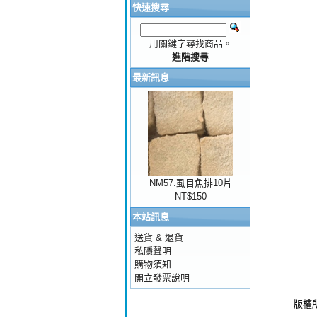
快速搜尋
用關鍵字尋找商品。
進階搜尋
最新訊息
NM57.虱目魚排10片
NT$150
本站訊息
送貨 & 退貨
私隱聲明
購物須知
開立發票說明
版權所