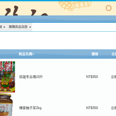
報
團購商品目錄
商品名稱+
價格
立
信誼冬瓜塊10斤
NT$350
立
傳家柚子茶2kg
NT$350
立