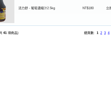
活力舒 - 葡萄濃縮汁2.5kg
NT$180
立
(共
41
項商品)
總頁數:
1
2
3
4