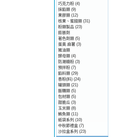
巧克力粉
(4)
抹餡類
(9)
果膠類
(12)
核果、蜜餞類
(31)
粉類製品
(23)
膨脹劑
著色劑類
(5)
蛋黃.麻薯
(3)
豬油類
酵母類
(4)
防潮糖粉
(3)
預拌粉
(7)
餡料類
(29)
香粉(料)
(24)
罐頭類
(21)
飯糰類
(5)
包材類
(5)
甜脆瓜
(3)
玉米類
(8)
鮪魚類
(11)
紙袋系列
(10)
中秋節禮盒
(7)
沙拉盒系列
(23)