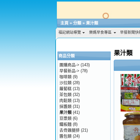
主頁
»
分類
»
果汁類
福記網站導覽
樂媽早食專區
早餐新聞快
果汁類
商品分類
團購商品->
(143)
早餐新品->
(78)
咖啡類
(9)
沙拉類
(28)
蘿蔔糕
(13)
茶包類
(32)
肉鬆類
(13)
抹醬類
(31)
果汁類
(41)
豆漿類
(6)
鐵板麵
(8)
去骨雞腿排
(21)
醬包類
(24)