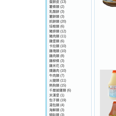
蛋餅皮
(13)
薯條類
(2)
乳酪餅
(3)
薯餅類
(3)
抓餅類
(20)
培根類
(6)
豬排類
(12)
豬肉類
(11)
雞堡類
(6)
卡拉類
(10)
雞塊類
(10)
雞肉類
(8)
雞柳條
(3)
雞米花
(3)
燻雞肉
(10)
牛肉類
(7)
火腿類
(11)
熱狗類
(15)
千層披薩類
(6)
米漢堡
(1)
包子類
(19)
湯包類
(4)
海鮮類
(3)
鍋貼類
(3)