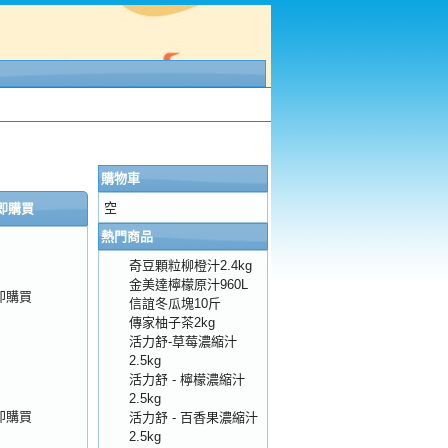
購物車
空
即購買
熱門商品
奇豆顆粒柳橙汁2.4kg
金美達檸檬原汁960L
即購買
信誼冬瓜塊10斤
傳家柚子茶2kg
活力舒-草莓濃縮汁
2.5kg
活力舒 - 檸檬濃縮汁
2.5kg
即購買
活力舒 - 百香果濃縮汁
2.5kg