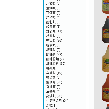
水餃類
(8)
燒餅類
(6)
可頌類
(9)
炸物類
(4)
麵包類
(9)
飯團類
(1)
點心類
(11)
蔬菜類
(3)
乾貨類
(26)
輕食類
(9)
調理包
(9)
調味料
(22)
調味粉類
(7)
調味醬料
(30)
糖漿類
(5)
辛香料
(19)
辣椒醬
(9)
醬油膏
(25)
香油類
(2)
沾醬類
(4)
高湯類
(26)
小磨坊系列
(34)
沙拉油
(3)