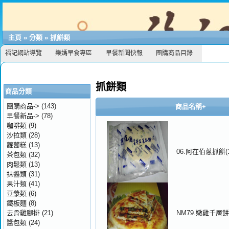
主頁
»
分類
»
抓餅類
福記網站導覽
樂媽早食專區
早餐新聞快報
團購商品目錄
抓餅類
商品分類
團購商品->
(143)
商品名稱+
早餐新品->
(78)
咖啡類
(9)
沙拉類
(28)
蘿蔔糕
(13)
06.阿在伯蔥抓餅(1
茶包類
(32)
肉鬆類
(13)
抹醬類
(31)
果汁類
(41)
豆漿類
(6)
鐵板麵
(8)
去骨雞腿排
(21)
NM79.嫩雞千層餅
醬包類
(24)