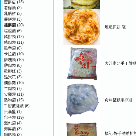
蛋餅皮
(13)
薯條類
(2)
乳酪餅
(3)
薯餅類
(3)
抓餅類
(20)
地瓜抓餅-龍
培根類
(6)
豬排類
(12)
豬肉類
(11)
雞堡類
(6)
卡拉類
(10)
雞塊類
(10)
大江南北手工蔥
雞肉類
(8)
雞柳條
(3)
雞米花
(3)
燻雞肉
(10)
牛肉類
(7)
火腿類
(11)
奇津整顆蔥抓餅
熱狗類
(15)
千層披薩類
(6)
米漢堡
(1)
包子類
(19)
湯包類
(4)
海鮮類
(3)
福記-好手勁蔥抓餅
鍋貼類
(3)