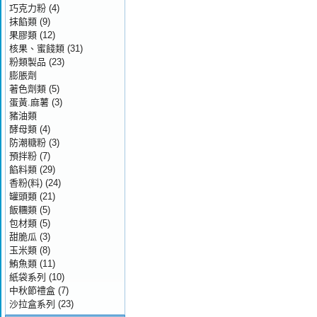
巧克力粉
(4)
抹餡類
(9)
果膠類
(12)
核果、蜜餞類
(31)
粉類製品
(23)
膨脹劑
著色劑類
(5)
蛋黃.麻薯
(3)
豬油類
酵母類
(4)
防潮糖粉
(3)
預拌粉
(7)
餡料類
(29)
香粉(料)
(24)
罐頭類
(21)
飯糰類
(5)
包材類
(5)
甜脆瓜
(3)
玉米類
(8)
鮪魚類
(11)
紙袋系列
(10)
中秋節禮盒
(7)
沙拉盒系列
(23)