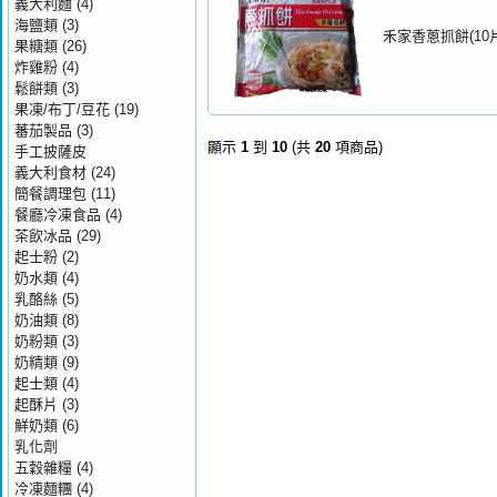
義大利麵
(4)
海鹽類
(3)
禾家香蔥抓餅(10片
果糖類
(26)
炸雞粉
(4)
鬆餅類
(3)
果凍/布丁/豆花
(19)
蕃茄製品
(3)
顯示
1
到
10
(共
20
項商品)
手工披薩皮
義大利食材
(24)
簡餐調理包
(11)
餐廳冷凍食品
(4)
茶飲冰品
(29)
起士粉
(2)
奶水類
(4)
乳酪絲
(5)
奶油類
(8)
奶粉類
(3)
奶精類
(9)
起士類
(4)
起酥片
(3)
鮮奶類
(6)
乳化劑
五穀雜糧
(4)
冷凍麵糰
(4)