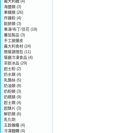
義大利麵
(4)
海鹽類
(3)
果糖類
(26)
炸雞粉
(4)
鬆餅類
(3)
果凍/布丁/豆花
(19)
蕃茄製品
(3)
手工披薩皮
義大利食材
(24)
簡餐調理包
(11)
餐廳冷凍食品
(4)
茶飲冰品
(29)
起士粉
(2)
奶水類
(4)
乳酪絲
(5)
奶油類
(8)
奶粉類
(3)
奶精類
(9)
起士類
(4)
起酥片
(3)
鮮奶類
(6)
乳化劑
五穀雜糧
(4)
冷凍麵糰
(4)