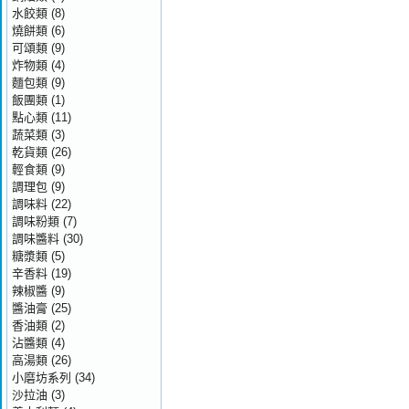
水餃類
(8)
燒餅類
(6)
可頌類
(9)
炸物類
(4)
麵包類
(9)
飯團類
(1)
點心類
(11)
蔬菜類
(3)
乾貨類
(26)
輕食類
(9)
調理包
(9)
調味料
(22)
調味粉類
(7)
調味醬料
(30)
糖漿類
(5)
辛香料
(19)
辣椒醬
(9)
醬油膏
(25)
香油類
(2)
沾醬類
(4)
高湯類
(26)
小磨坊系列
(34)
沙拉油
(3)