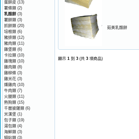
蛋餅皮
(13)
薯條類
(2)
乳酪餅
(3)
薯餅類
(3)
抓餅類
(20)
茹美乳酪餅
培根類
(6)
豬排類
(12)
豬肉類
(11)
雞堡類
(6)
卡拉類
(10)
顯示
1
到
3
(共
3
項商品)
雞塊類
(10)
雞肉類
(8)
雞柳條
(3)
雞米花
(3)
燻雞肉
(10)
牛肉類
(7)
火腿類
(11)
熱狗類
(15)
千層披薩類
(6)
米漢堡
(1)
包子類
(19)
湯包類
(4)
海鮮類
(3)
鍋貼類
(3)