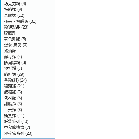
巧克力粉
(4)
抹餡類
(9)
果膠類
(12)
核果、蜜餞類
(31)
粉類製品
(23)
膨脹劑
著色劑類
(5)
蛋黃.麻薯
(3)
豬油類
酵母類
(4)
防潮糖粉
(3)
預拌粉
(7)
餡料類
(29)
香粉(料)
(24)
罐頭類
(21)
飯糰類
(5)
包材類
(5)
甜脆瓜
(3)
玉米類
(8)
鮪魚類
(11)
紙袋系列
(10)
中秋節禮盒
(7)
沙拉盒系列
(23)