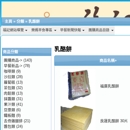
主頁
»
分類
»
乳酪餅
福記網站導覽
樂媽早食專區
早餐新聞快報
團購商品目錄
乳酪餅
商品分類
團購商品->
(143)
商品名稱+
早餐新品->
(78)
咖啡類
(9)
沙拉類
(28)
蘿蔔糕
(13)
福廣乳酪餅
茶包類
(32)
肉鬆類
(13)
抹醬類
(31)
果汁類
(41)
豆漿類
(6)
鐵板麵
(8)
去骨雞腿排
(21)
良晟乳酪餅 30片
醬包類
(24)