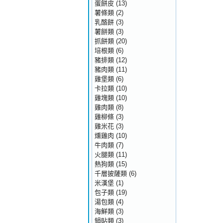
蛋餅皮
(13)
薯條類
(2)
乳酪餅
(3)
薯餅類
(3)
抓餅類
(20)
培根類
(6)
豬排類
(12)
豬肉類
(11)
雞堡類
(6)
卡拉類
(10)
雞塊類
(10)
雞肉類
(8)
雞柳條
(3)
雞米花
(3)
燻雞肉
(10)
牛肉類
(7)
火腿類
(11)
熱狗類
(15)
千層披薩類
(6)
米漢堡
(1)
包子類
(19)
湯包類
(4)
海鮮類
(3)
鍋貼類
(3)