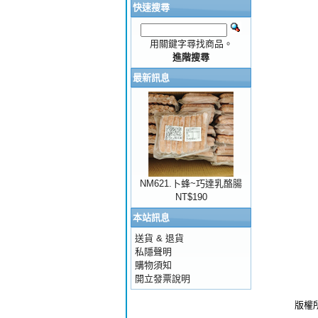
快速搜尋
用關鍵字尋找商品。
進階搜尋
最新訊息
NM621.卜蜂~巧達乳酪腸
NT$190
本站訊息
送貨 & 退貨
私隱聲明
購物須知
開立發票說明
版權所