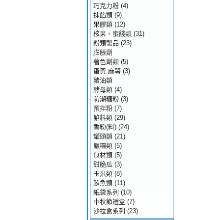
巧克力粉
(4)
抹餡類
(9)
果膠類
(12)
核果、蜜餞類
(31)
粉類製品
(23)
膨脹劑
著色劑類
(5)
蛋黃.麻薯
(3)
豬油類
酵母類
(4)
防潮糖粉
(3)
預拌粉
(7)
餡料類
(29)
香粉(料)
(24)
罐頭類
(21)
飯糰類
(5)
包材類
(5)
甜脆瓜
(3)
玉米類
(8)
鮪魚類
(11)
紙袋系列
(10)
中秋節禮盒
(7)
沙拉盒系列
(23)