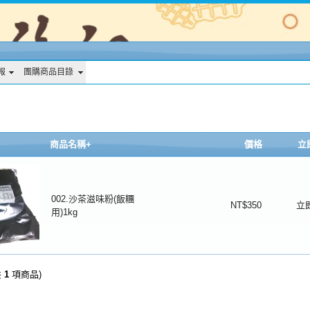
報
團購商品目錄
商品名稱+
價格
立
002.沙茶滋味粉(飯糰
NT$350
立
用)1kg
共
1
項商品)