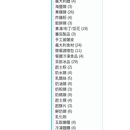
義大利麵
(4)
海鹽類
(3)
果糖類
(26)
炸雞粉
(4)
鬆餅類
(3)
果凍/布丁/豆花
(19)
蕃茄製品
(3)
手工披薩皮
義大利食材
(24)
簡餐調理包
(11)
餐廳冷凍食品
(4)
茶飲冰品
(29)
起士粉
(2)
奶水類
(4)
乳酪絲
(5)
奶油類
(8)
奶粉類
(3)
奶精類
(9)
起士類
(4)
起酥片
(3)
鮮奶類
(6)
乳化劑
五穀雜糧
(4)
冷凍麵糰
(4)