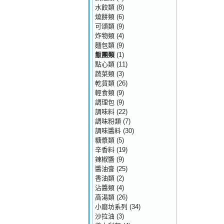
水餃類
(8)
燒餅類
(6)
可頌類
(9)
炸物類
(4)
麵包類
(9)
飯團類
(1)
點心類
(11)
蔬菜類
(3)
乾貨類
(26)
輕食類
(9)
調理包
(9)
調味料
(22)
調味粉類
(7)
調味醬料
(30)
糖漿類
(5)
辛香料
(19)
辣椒醬
(9)
醬油膏
(25)
香油類
(2)
沾醬類
(4)
高湯類
(26)
小磨坊系列
(34)
沙拉油
(3)