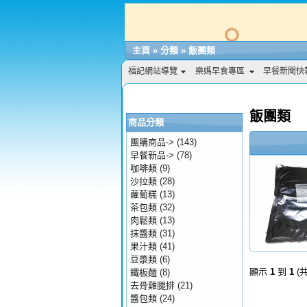
主頁
»
分類
»
飯團類
福記網站導覽
樂媽早食專區
早餐新聞快
飯團類
商品分類
團購商品->
(143)
早餐新品->
(78)
咖啡類
(9)
沙拉類
(28)
蘿蔔糕
(13)
茶包類
(32)
肉鬆類
(13)
抹醬類
(31)
果汁類
(41)
豆漿類
(6)
顯示
1
到
1
(
鐵板麵
(8)
去骨雞腿排
(21)
醬包類
(24)