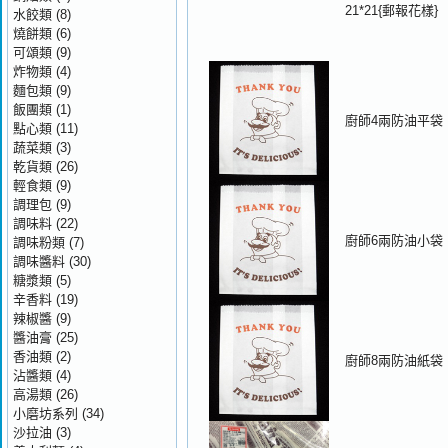
21*21{郵報花樣}
水餃類
(8)
燒餅類
(6)
可頌類
(9)
炸物類
(4)
麵包類
(9)
飯團類
(1)
廚師4兩防油平袋
點心類
(11)
蔬菜類
(3)
乾貨類
(26)
輕食類
(9)
調理包
(9)
調味料
(22)
廚師6兩防油小袋
調味粉類
(7)
調味醬料
(30)
糖漿類
(5)
辛香料
(19)
辣椒醬
(9)
醬油膏
(25)
香油類
(2)
廚師8兩防油紙袋
沾醬類
(4)
高湯類
(26)
小磨坊系列
(34)
沙拉油
(3)