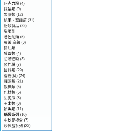
巧克力粉
(4)
抹餡類
(9)
果膠類
(12)
核果、蜜餞類
(31)
粉類製品
(23)
膨脹劑
著色劑類
(5)
蛋黃.麻薯
(3)
豬油類
酵母類
(4)
防潮糖粉
(3)
預拌粉
(7)
餡料類
(29)
香粉(料)
(24)
罐頭類
(21)
飯糰類
(5)
包材類
(5)
甜脆瓜
(3)
玉米類
(8)
鮪魚類
(11)
紙袋系列
(10)
中秋節禮盒
(7)
沙拉盒系列
(23)