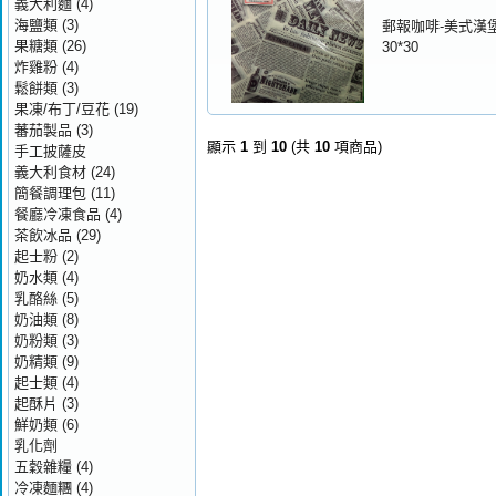
義大利麵
(4)
海鹽類
(3)
郵報咖啡-美式漢
果糖類
(26)
30*30
炸雞粉
(4)
鬆餅類
(3)
果凍/布丁/豆花
(19)
蕃茄製品
(3)
顯示
1
到
10
(共
10
項商品)
手工披薩皮
義大利食材
(24)
簡餐調理包
(11)
餐廳冷凍食品
(4)
茶飲冰品
(29)
起士粉
(2)
奶水類
(4)
乳酪絲
(5)
奶油類
(8)
奶粉類
(3)
奶精類
(9)
起士類
(4)
起酥片
(3)
鮮奶類
(6)
乳化劑
五穀雜糧
(4)
冷凍麵糰
(4)