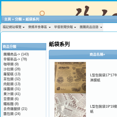
主頁
»
分類
»
紙袋系列
福記網站導覽
樂媽早食專區
早餐新聞快報
團購商品目錄
紙袋系列
商品分類
團購商品->
(143)
商品名稱+
早餐新品->
(78)
咖啡類
(9)
沙拉類
(28)
蘿蔔糕
(13)
L型包裝袋17*17
茶包類
(32)
淋膜紙
肉鬆類
(13)
抹醬類
(31)
果汁類
(41)
豆漿類
(6)
鐵板麵
(8)
L型包裝袋19*19
去骨雞腿排
(21)
紙
醬包類
(24)