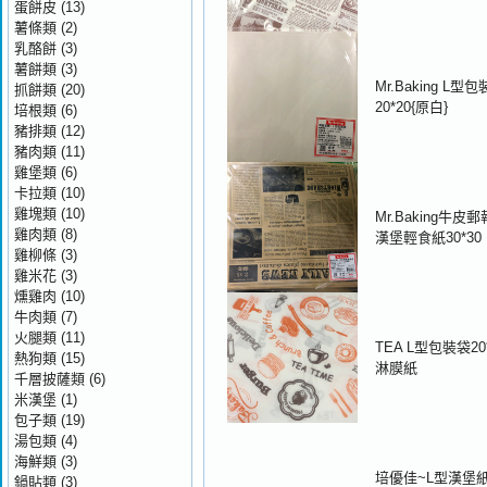
蛋餅皮
(13)
薯條類
(2)
乳酪餅
(3)
薯餅類
(3)
Mr.Baking L型
抓餅類
(20)
20*20{原白}
培根類
(6)
豬排類
(12)
豬肉類
(11)
雞堡類
(6)
卡拉類
(10)
雞塊類
(10)
Mr.Baking牛皮
雞肉類
(8)
漢堡輕食紙30*30
雞柳條
(3)
雞米花
(3)
燻雞肉
(10)
牛肉類
(7)
火腿類
(11)
TEA L型包裝袋20*
熱狗類
(15)
淋膜紙
千層披薩類
(6)
米漢堡
(1)
包子類
(19)
湯包類
(4)
海鮮類
(3)
培優佳~L型漢堡
鍋貼類
(3)