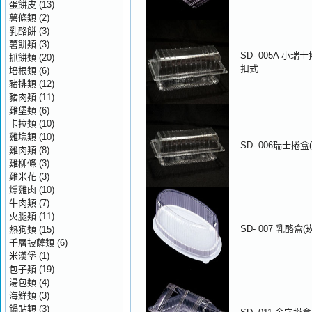
蛋餅皮
(13)
薯條類
(2)
乳酪餅
(3)
薯餅類
(3)
SD- 005A 小瑞
抓餅類
(20)
扣式
培根類
(6)
豬排類
(12)
豬肉類
(11)
雞堡類
(6)
卡拉類
(10)
雞塊類
(10)
SD- 006瑞士捲盒
雞肉類
(8)
雞柳條
(3)
雞米花
(3)
燻雞肉
(10)
牛肉類
(7)
火腿類
(11)
SD- 007 乳酪盒(
熱狗類
(15)
千層披薩類
(6)
米漢堡
(1)
包子類
(19)
湯包類
(4)
海鮮類
(3)
鍋貼類
(3)