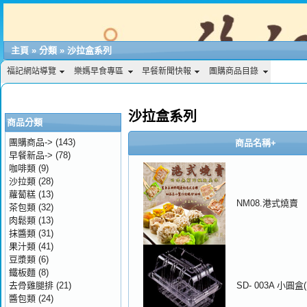
主頁
»
分類
»
沙拉盒系列
福記網站導覽
樂媽早食專區
早餐新聞快報
團購商品目錄
沙拉盒系列
商品分類
團購商品->
(143)
商品名稱+
早餐新品->
(78)
咖啡類
(9)
沙拉類
(28)
蘿蔔糕
(13)
NM08.港式燒賣
茶包類
(32)
肉鬆類
(13)
抹醬類
(31)
果汁類
(41)
豆漿類
(6)
鐵板麵
(8)
去骨雞腿排
(21)
SD- 003A 小圓盒
醬包類
(24)