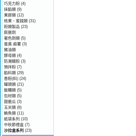
巧克力粉
(4)
抹餡類
(9)
果膠類
(12)
核果、蜜餞類
(31)
粉類製品
(23)
膨脹劑
著色劑類
(5)
蛋黃.麻薯
(3)
豬油類
酵母類
(4)
防潮糖粉
(3)
預拌粉
(7)
餡料類
(29)
香粉(料)
(24)
罐頭類
(21)
飯糰類
(5)
包材類
(5)
甜脆瓜
(3)
玉米類
(8)
鮪魚類
(11)
紙袋系列
(10)
中秋節禮盒
(7)
沙拉盒系列
(23)