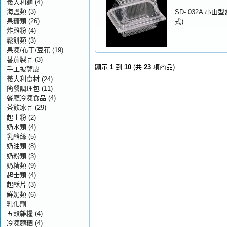
義大利麵
(4)
海鹽類
(3)
SD- 032A 小山
果糖類
(26)
式)
炸雞粉
(4)
鬆餅類
(3)
果凍/布丁/豆花
(19)
蕃茄製品
(3)
顯示
1
到
10
(共
23
項商品)
手工披薩皮
義大利食材
(24)
簡餐調理包
(11)
餐廳冷凍食品
(4)
茶飲冰品
(29)
起士粉
(2)
奶水類
(4)
乳酪絲
(5)
奶油類
(8)
奶粉類
(3)
奶精類
(9)
起士類
(4)
起酥片
(3)
鮮奶類
(6)
乳化劑
五穀雜糧
(4)
冷凍麵糰
(4)