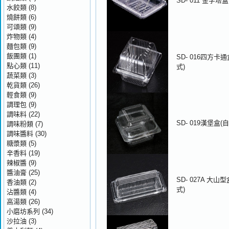
SD- 011 金字塔盒
水餃類
(8)
燒餅類
(6)
可頌類
(9)
炸物類
(4)
麵包類
(9)
飯團類
(1)
SD- 016四方卡
點心類
(11)
式)
蔬菜類
(3)
乾貨類
(26)
輕食類
(9)
調理包
(9)
調味料
(22)
SD- 019漢堡盒(
調味粉類
(7)
調味醬料
(30)
糖漿類
(5)
辛香料
(19)
辣椒醬
(9)
醬油膏
(25)
SD- 027A 大山型
香油類
(2)
式)
沾醬類
(4)
高湯類
(26)
小磨坊系列
(34)
沙拉油
(3)