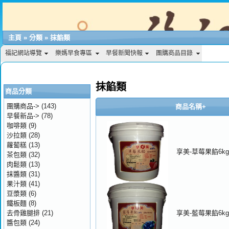
主頁
»
分類
»
抹餡類
福記網站導覽
樂媽早食專區
早餐新聞快報
團購商品目錄
抹餡類
商品分類
團購商品->
(143)
商品名稱+
早餐新品->
(78)
咖啡類
(9)
沙拉類
(28)
蘿蔔糕
(13)
享美-草莓果餡6kg
茶包類
(32)
肉鬆類
(13)
抹醬類
(31)
果汁類
(41)
豆漿類
(6)
鐵板麵
(8)
去骨雞腿排
(21)
享美-藍莓果餡6kg
醬包類
(24)