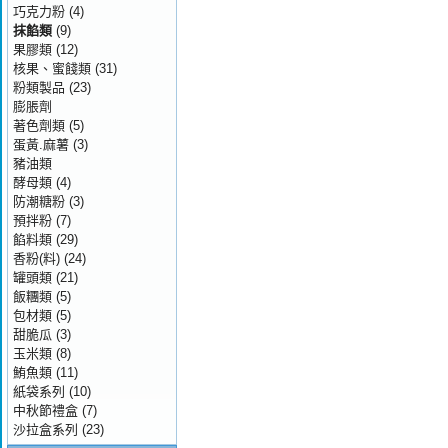
巧克力粉
(4)
抹餡類
(9)
果膠類
(12)
核果、蜜餞類
(31)
粉類製品
(23)
膨脹劑
著色劑類
(5)
蛋黃.麻薯
(3)
豬油類
酵母類
(4)
防潮糖粉
(3)
預拌粉
(7)
餡料類
(29)
香粉(料)
(24)
罐頭類
(21)
飯糰類
(5)
包材類
(5)
甜脆瓜
(3)
玉米類
(8)
鮪魚類
(11)
紙袋系列
(10)
中秋節禮盒
(7)
沙拉盒系列
(23)