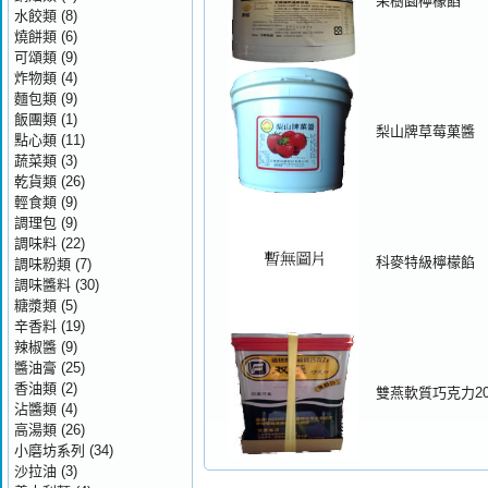
果樹園檸檬餡
水餃類
(8)
燒餅類
(6)
可頌類
(9)
炸物類
(4)
麵包類
(9)
飯團類
(1)
梨山牌草莓菓醬
點心類
(11)
蔬菜類
(3)
乾貨類
(26)
輕食類
(9)
調理包
(9)
調味料
(22)
科麥特級檸檬餡
調味粉類
(7)
調味醬料
(30)
糖漿類
(5)
辛香料
(19)
辣椒醬
(9)
醬油膏
(25)
香油類
(2)
雙燕軟質巧克力20
沾醬類
(4)
高湯類
(26)
小磨坊系列
(34)
沙拉油
(3)