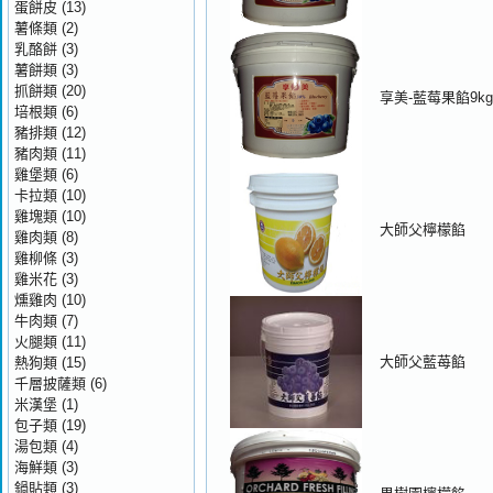
蛋餅皮
(13)
薯條類
(2)
乳酪餅
(3)
薯餅類
(3)
抓餅類
(20)
享美-藍莓果餡9kg
培根類
(6)
豬排類
(12)
豬肉類
(11)
雞堡類
(6)
卡拉類
(10)
雞塊類
(10)
大師父檸檬餡
雞肉類
(8)
雞柳條
(3)
雞米花
(3)
燻雞肉
(10)
牛肉類
(7)
火腿類
(11)
大師父藍苺餡
熱狗類
(15)
千層披薩類
(6)
米漢堡
(1)
包子類
(19)
湯包類
(4)
海鮮類
(3)
鍋貼類
(3)