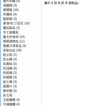
義大利麵
(4)
顯示
1
到
9
(共
9
項商品)
海鹽類
(3)
果糖類
(26)
炸雞粉
(4)
鬆餅類
(3)
果凍/布丁/豆花
(19)
蕃茄製品
(3)
手工披薩皮
義大利食材
(24)
簡餐調理包
(11)
餐廳冷凍食品
(4)
茶飲冰品
(29)
起士粉
(2)
奶水類
(4)
乳酪絲
(5)
奶油類
(8)
奶粉類
(3)
奶精類
(9)
起士類
(4)
起酥片
(3)
鮮奶類
(6)
乳化劑
五穀雜糧
(4)
冷凍麵糰
(4)